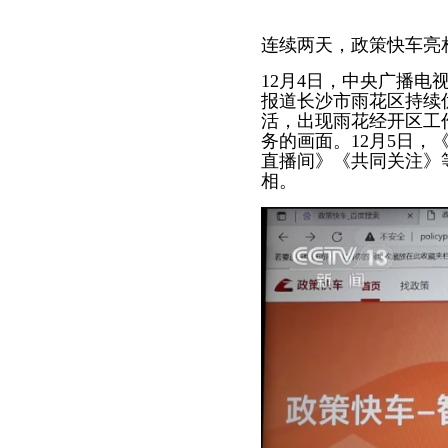
连续两天，政策快车亮
12
月
4
日，中央广播电
报道长沙市雨花区持续
活，出现雨花经开区工
务的画面。
12
月
5
日，
直播间》《共同关注》
相。